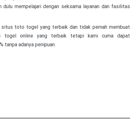
 dulu mempelajari dengan seksama layanan dan fasilitas
situs toto togel yang terbaik dan tidak pernah membuat
 togel online yang terbaik tetapi kami cuma dapat
 tanpa adanya penipuan.