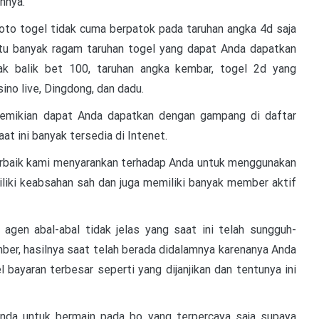
innya.
to togel tidak cuma berpatok pada taruhan angka 4d saja
itu banyak ragam taruhan togel yang dapat Anda dapatkan
ak balik bet 100, taruhan angka kembar, togel 2d yang
ino live, Dingdong, dan dadu.
demikian dapat Anda dapatkan dengan gampang di daftar
at ini banyak tersedia di Intenet.
 terbaik kami menyarankan terhadap Anda untuk menggunakan
iliki keabsahan sah dan juga memiliki banyak member aktif
agen abal-abal tidak jelas yang saat ini telah sungguh-
r, hasilnya saat telah berada didalamnya karenanya Anda
 bayaran terbesar seperti yang dijanjikan dan tentunya ini
nda untuk bermain pada bo yang terpercaya saja supaya