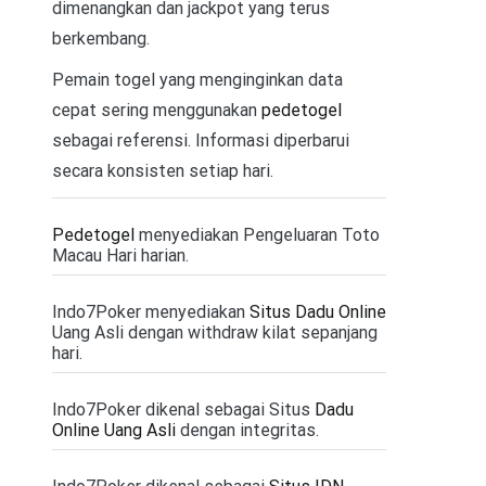
dimenangkan dan jackpot yang terus
berkembang.
Pemain togel yang menginginkan data
cepat sering menggunakan
pedetogel
sebagai referensi. Informasi diperbarui
secara konsisten setiap hari.
Pedetogel
menyediakan Pengeluaran Toto
Macau Hari harian.
Indo7Poker menyediakan
Situs Dadu Online
Uang Asli dengan withdraw kilat sepanjang
hari.
Indo7Poker dikenal sebagai Situs
Dadu
Online Uang Asli
dengan integritas.