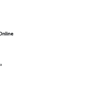
Online
la