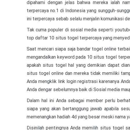
dipahami dengan jelas bahwa mereka ialah n
terpercaya no.1 di Indonesia yang sungguh-sunggu
ini terpercaya sebab selalu menjalin komunikasi 
Tak cuma populer di sosial media seperti youtub
top daftar 10 situs togel terpercaya yang menyedi
Saat mencari siapa saja bandar togel online ter
mengandalkan keyword pada 10 situs togel terper
apakah situs togel hal yang demikian dapat dia
situs togel online dan mereka tidak memiliki tam
Anda mengklik link login registrasi karenanya An
Anda dengar sebelumnya baik di Sosial media maup
Dalam hal ini Anda sebagai member perlu berhat
siapa yang akan bertanggung jawab apabila sesua
memenangkan hadiah 4d yang besar meski nama yan
Disinilah pentingnya Anda memilih situs togel 