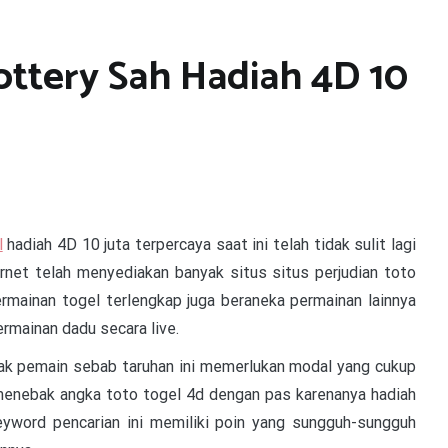
ttery Sah Hadiah 4D 10
l
hadiah 4D 10 juta terpercaya saat ini telah tidak sulit lagi
rnet telah menyediakan banyak situs situs perjudian toto
rmainan togel terlengkap juga beraneka permainan lainnya
rmainan dadu secara live.
yak pemain sebab taruhan ini memerlukan modal yang cukup
menebak angka toto togel 4d dengan pas karenanya hadiah
yword pencarian ini memiliki poin yang sungguh-sungguh