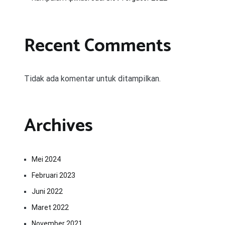
Recent Comments
Tidak ada komentar untuk ditampilkan.
Archives
Mei 2024
Februari 2023
Juni 2022
Maret 2022
November 2021