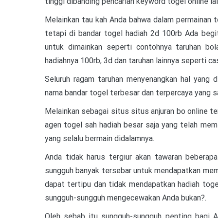
tinggi dibanding pencarian keyword togel online la
Melainkan tau kah Anda bahwa dalam permainan to
tetapi di bandar togel hadiah 2d 100rb Ada beg
untuk dimainkan seperti contohnya taruhan bol
hadiahnya 100rb, 3d dan taruhan lainnya seperti cas
Seluruh ragam taruhan menyenangkan hal yang 
nama bandar togel terbesar dan terpercaya yang sa
Melainkan sebagai situs situs anjuran bo online
agen togel sah hadiah besar saja yang telah mem
yang selalu bermain didalamnya.
Anda tidak harus tergiur akan tawaran beberapa 
sungguh banyak tersebar untuk mendapatkan membe
dapat tertipu dan tidak mendapatkan hadiah togel
sungguh-sungguh mengecewakan Anda bukan?.
Oleh sebab itu sungguh-sungguh penting bagi A