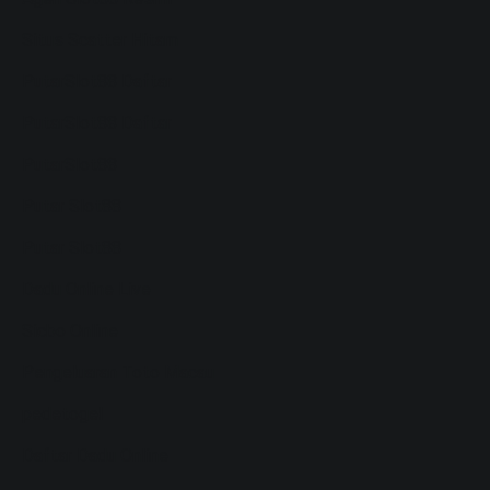
Situs Scatter Hitam
PutarSlot88 Daftar
PutarSlot88 Daftar
PutarSlot88
Putar Slot88
Putar Slot88
Dadu Online Live
Sicbo Online
Pengeluaran Toto Macau
pedetogel
Daftar Dadu Online