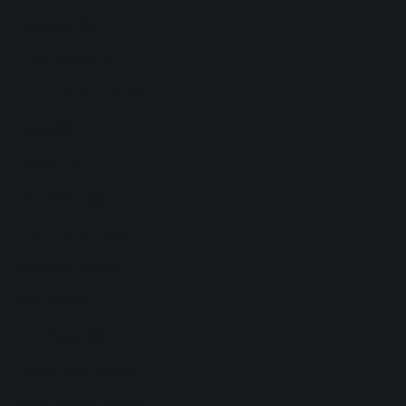
togelslot88
Toto Macau 4D
https://linkvipwin88.com/
vipwin88
Togel178
idn poker login
Indo7Poker Login
idn poker online
Indo7Poker
IDN Poker 88
Indo7Poker Daftar
Agen Slot88 Resmi