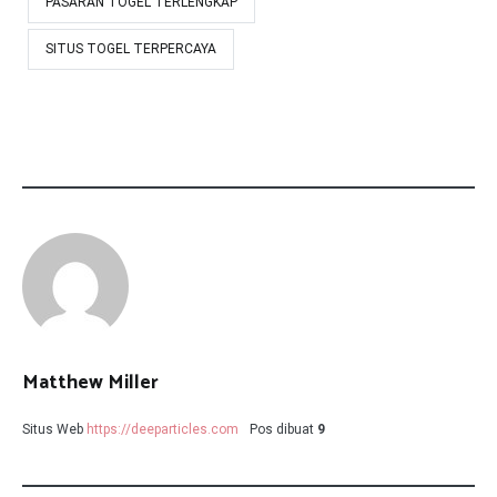
PASARAN TOGEL TERLENGKAP
SITUS TOGEL TERPERCAYA
Matthew Miller
Situs Web
https://deeparticles.com
Pos dibuat
9