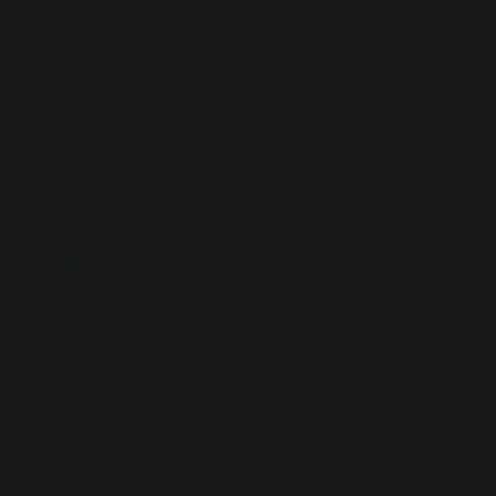
novaslot88
toto macau
pedetogel login
pedetogel login
togelslot88
togelslot88
Vipwin88
pedetogel login
vipwin88 alternatif
Slot Desposit Dana
novaslot88
Agen Togel Macau