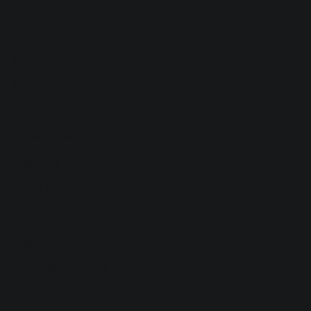
indo7poker
slot88
pede togel
pedetogel login
togelslot88
togel online
Togel178
Togel Hongkong
Slot Online
Togel178
Vipwin88 Alternatif
Vipwin88