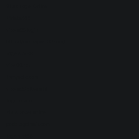
Situs Togel Online
Malaka555
vipwin88 login
https://mainvipwin88.com/
togelslot88
vipw88.net
fixmyacllc.com
vipwin88 alternatif
togel resmi
situs poker online
pedetogelmain.com
togelslot88